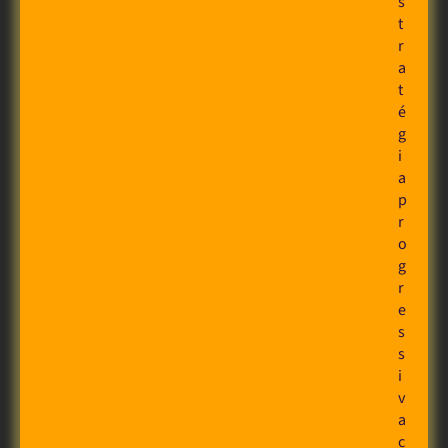
s
t
r
a
t
é
g
i
a
p
r
o
g
r
e
s
s
i
v
a
c