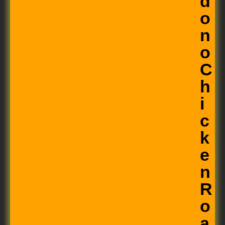
d
o
n
o
C
h
i
c
k
e
n
R
o
a