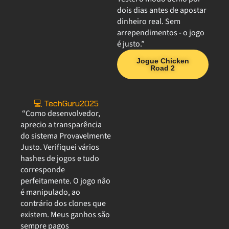
dois dias antes de apostar
dinheiro real. Sem
arrependimentos - o jogo
é justo.”
Jogue Chicken
Road 2
💻 TechGuru2025
“Como desenvolvedor,
aprecio a transparência
do sistema Provavelmente
Justo. Verifiquei vários
hashes de jogos e tudo
corresponde
perfeitamente. O jogo não
é manipulado, ao
contrário dos clones que
existem. Meus ganhos são
sempre pagos