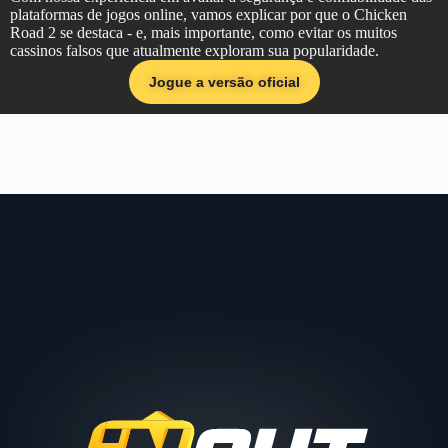
plataformas de jogos online, vamos explicar por que o Chicken
Road 2 se destaca - e, mais importante, como evitar os muitos
cassinos falsos que atualmente exploram sua popularidade.
Jogue a versão oficial