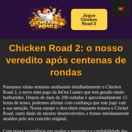
Jogue
Chicken
Road 2
Chicken Road 2: o nosso
veredito após centenas de
rondas
Passamos várias semanas analisando detalhadamente o Chicken
Road 2, o novo mini-jogo da InOut Games que tem gerado muito
burburinho. Depois de mais de 200 rodadas e aproximadamente 15
horas de testes, podemos afirmar com confiança que este jogo vale
a sua atenção. Nossa equipe o descobriu enquanto testava o Cricket
Road, outro título do mesmo desenvolvedor, e fomos imediatamente
atraídos pelo seu conceito original.
Com nossa experiência em avaliar a segurança e confiabilidade das