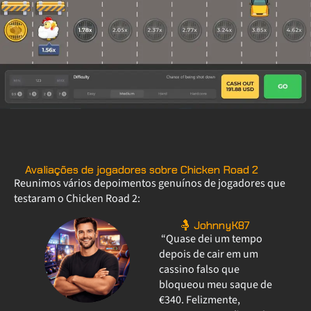
Avaliações de jogadores sobre Chicken Road 2
Reunimos vários depoimentos genuínos de jogadores que
testaram o Chicken Road 2:
🤱 JohnnyK87
“Quase dei um tempo
depois de cair em um
cassino falso que
bloqueou meu saque de
€340. Felizmente,