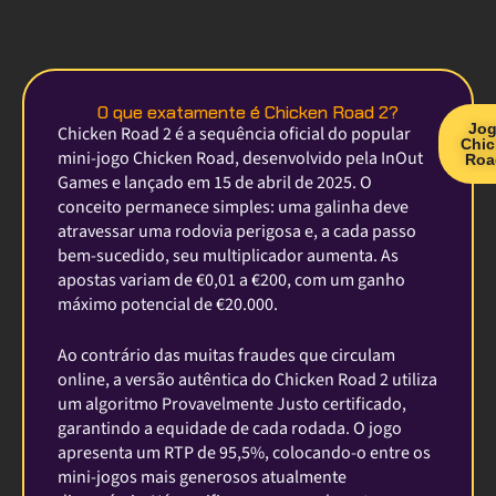
O que exatamente é Chicken Road 2?
Jo
Chicken Road 2 é a sequência oficial do popular
Chic
mini-jogo Chicken Road, desenvolvido pela InOut
Roa
Games e lançado em 15 de abril de 2025. O
conceito permanece simples: uma galinha deve
atravessar uma rodovia perigosa e, a cada passo
bem-sucedido, seu multiplicador aumenta. As
apostas variam de €0,01 a €200, com um ganho
máximo potencial de €20.000.
Ao contrário das muitas fraudes que circulam
online, a versão autêntica do Chicken Road 2 utiliza
um algoritmo Provavelmente Justo certificado,
garantindo a equidade de cada rodada. O jogo
apresenta um RTP de 95,5%, colocando-o entre os
mini-jogos mais generosos atualmente