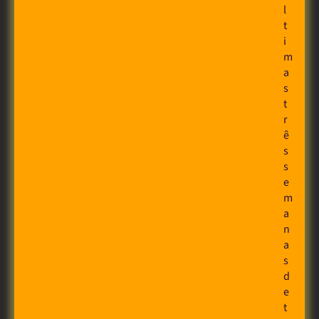
l
t
i
m
a
s
t
r
ê
s
s
e
m
a
n
a
s
d
e
t