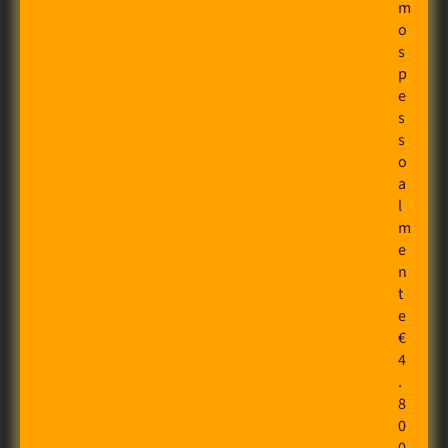
m
o
s
p
e
s
s
o
a
l
m
e
n
t
e
€
4
.
8
0